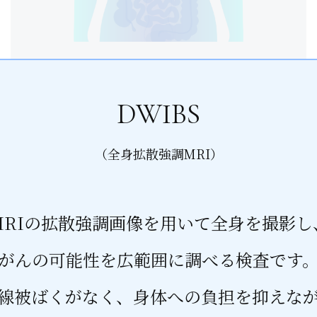
頚部-骨盤部CT
DWIBS
（全身拡散強調MRI）
MRIの拡散強調画像を用いて全身を撮影し
がんの可能性を広範囲に調べる検査です
線被ばくがなく、身体への負担を抑えな