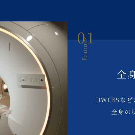
01
Features
全
DWIBSな
全身の