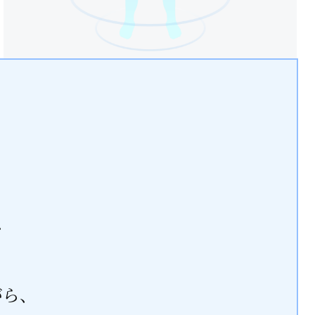
腫瘍マーカー
、
。
がら、