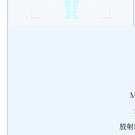
DWIBS
（全身拡散強調MRI）
全身撮影：約30分
放射